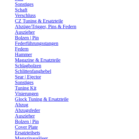
Sonstiges
Schaft
Verschluss
CZ Tuning & Ersatzteile
Abzüge/Trigger, Pins & Federn
Auszieher
Bolzen | Pin
Federführungsstangen
Federn
Hammer
Magazine & Ersatzteile
Schlagbolzen
Schlittenfanghebel
Sear | Ejector
Sonstiges
Tuning Kit
Visierungen
Glock Tuning & Ersatzteile
Abzug
Abzugsfeder
Auszieher
Bolzen | Pin
Cover Plate
Ersatzteilsets
Magazinauslöser