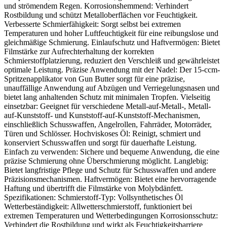
und strömendem Regen. Korrosionshemmend: Verhindert
Rostbildung und schützt Metalloberflächen vor Feuchtigkeit.
Verbesserte Schmierfähigkeit: Sorgt selbst bei extremen
Temperaturen und hoher Luftfeuchtigkeit für eine reibungslose und
gleichmäßige Schmierung. Einlaufschutz und Haftvermögen: Bietet
Filmstärke zur Aufrechterhaltung der korrekten
Schmierstoffplatzierung, reduziert den Verschleiß und gewährleistet
optimale Leistung. Präzise Anwendung mit der Nadel: Der 15-ccm-
Spritzenapplikator von Gun Butter sorgt für eine präzise,
unauffällige Anwendung auf Abzügen und Verriegelungsnasen und
bietet lang anhaltenden Schutz mit minimalen Tropfen. Vielseitig
einsetzbar: Geeignet für verschiedene Metall-auf-Metall-, Metall-
auf-Kunststoff- und Kunststoff-auf-Kunststoff-Mechanismen,
einschließlich Schusswaffen, Angelrollen, Fahrräder, Motorräder,
Türen und Schlösser. Hochviskoses Öl: Reinigt, schmiert und
konserviert Schusswaffen und sorgt für dauerhafte Leistung.
Einfach zu verwenden: Sichere und bequeme Anwendung, die eine
präzise Schmierung ohne Überschmierung möglicht. Langlebig:
Bietet langfristige Pflege und Schutz für Schusswaffen und andere
Präzisionsmechanismen. Haftvermögen: Bietet eine hervorragende
Haftung und übertrifft die Filmstärke von Molybdänfett.
Spezifikationen: Schmierstoff-Typ: Vollsynthetisches Öl
Wetterbeständigkeit: Allwetterschmierstoff, funktioniert bei
extremen Temperaturen und Wetterbedingungen Korrosionsschutz:
Verhindert die Rostbildung und wirkt als Feuchtigkeitsbarriere