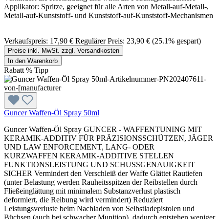
Applikator: Spritze, geeignet für alle Arten von Metall-auf-Metall-,
Metall-auf-Kunststoff- und Kunststoff-auf-Kunststoff-Mechanismen
Verkaufspreis:
17,90 €
Regulärer Preis:
23,90 €
(25.1% gespart)
Preise inkl. MwSt. zzgl. Versandkosten
In den Warenkorb
Rabatt
%
Tipp
Guncer Waffen-Öl Spray 50ml
Guncer Waffen-Öl Spray GUNCER - WAFFENTUNING MIT
KERAMIK-ADDITIV FÜR PRÄZISIONSSCHÜTZEN, JÄGER
UND LAW ENFORCEMENT, LANG- ODER
KURZWAFFEN KERAMIK-ADDITIVE STELLEN
FUNKTIONSLEISTUNG UND SCHUSSGENAUIGKEIT
SICHER Vermindert den Verschleiß der Waffe Glättet Rautiefen
(unter Belastung werden Rauheitsspitzen der Reibstellen durch
Fließeinglättung mit minimalem Substanzverlust plastisch
deformiert, die Reibung wird vermindert) Reduziert
Leistungsverluste beim Nachladen von Selbstladepistolen und
Büchsen (auch bei schwacher Munition), dadurch entstehen weniger