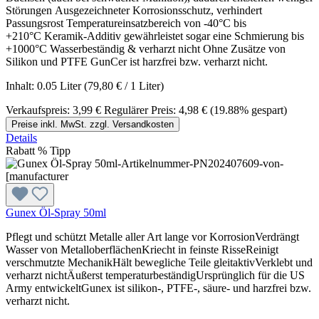
Störungen Ausgezeichneter Korrosionsschutz, verhindert
Passungsrost Temperatureinsatzbereich von -40°C bis
+210°C Keramik-Additiv gewährleistet sogar eine Schmierung bis
+1000°C Wasserbeständig & verharzt nicht Ohne Zusätze von
Silikon und PTFE GunCer ist harzfrei bzw. verharzt nicht.
Inhalt:
0.05 Liter
(79,80 € / 1 Liter)
Verkaufspreis:
3,99 €
Regulärer Preis:
4,98 €
(19.88% gespart)
Preise inkl. MwSt. zzgl. Versandkosten
Details
Rabatt
%
Tipp
Gunex Öl-Spray 50ml
Pflegt und schützt Metalle aller Art lange vor KorrosionVerdrängt
Wasser von MetalloberflächenKriecht in feinste RisseReinigt
verschmutzte MechanikHält bewegliche Teile gleitaktivVerklebt und
verharzt nichtÄußerst temperaturbeständigUrsprünglich für die US
Army entwickeltGunex ist silikon-, PTFE-, säure- und harzfrei bzw.
verharzt nicht.