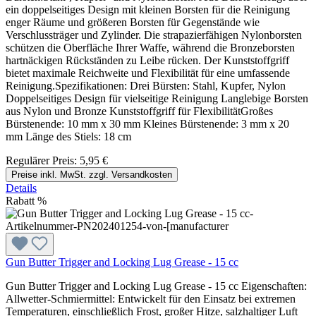
ein doppelseitiges Design mit kleinen Borsten für die Reinigung
enger Räume und größeren Borsten für Gegenstände wie
Verschlussträger und Zylinder. Die strapazierfähigen Nylonborsten
schützen die Oberfläche Ihrer Waffe, während die Bronzeborsten
hartnäckigen Rückständen zu Leibe rücken. Der Kunststoffgriff
bietet maximale Reichweite und Flexibilität für eine umfassende
Reinigung.Spezifikationen: Drei Bürsten: Stahl, Kupfer, Nylon
Doppelseitiges Design für vielseitige Reinigung Langlebige Borsten
aus Nylon und Bronze Kunststoffgriff für FlexibilitätGroßes
Bürstenende: 10 mm x 30 mm Kleines Bürstenende: 3 mm x 20
mm Länge des Stiels: 18 cm
Regulärer Preis:
5,95 €
Preise inkl. MwSt. zzgl. Versandkosten
Details
Rabatt
%
Gun Butter Trigger and Locking Lug Grease - 15 cc
Gun Butter Trigger and Locking Lug Grease - 15 cc Eigenschaften:
Allwetter-Schmiermittel: Entwickelt für den Einsatz bei extremen
Temperaturen, einschließlich Frost, großer Hitze, salzhaltiger Luft