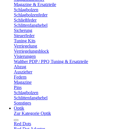
Magazine & Ersatzteile
Schlagbolzen
Schlagbolzenfeder
Schließfeder
Schlittenfanghebel
Sicherung
Steuerfeder
Tuning Kits
Verriegelung
Verriegelungsblock
Visierungen
Walther PDP / PPQ Tuning & Ersatzteile
Abzug
Auszieher
Federn
Magazine
Pins
Schlagbolzen
Schlittenfanghebel
Sonstiges
Optik
Zur Kategorie Optik
Red Dots
Red Dot Adapter