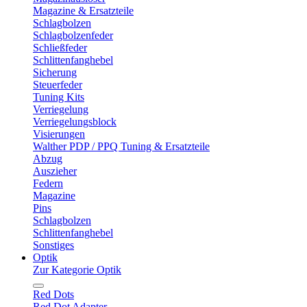
Magazine & Ersatzteile
Schlagbolzen
Schlagbolzenfeder
Schließfeder
Schlittenfanghebel
Sicherung
Steuerfeder
Tuning Kits
Verriegelung
Verriegelungsblock
Visierungen
Walther PDP / PPQ Tuning & Ersatzteile
Abzug
Auszieher
Federn
Magazine
Pins
Schlagbolzen
Schlittenfanghebel
Sonstiges
Optik
Zur Kategorie Optik
Red Dots
Red Dot Adapter