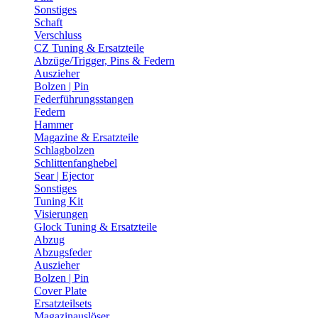
Sonstiges
Schaft
Verschluss
CZ Tuning & Ersatzteile
Abzüge/Trigger, Pins & Federn
Auszieher
Bolzen | Pin
Federführungsstangen
Federn
Hammer
Magazine & Ersatzteile
Schlagbolzen
Schlittenfanghebel
Sear | Ejector
Sonstiges
Tuning Kit
Visierungen
Glock Tuning & Ersatzteile
Abzug
Abzugsfeder
Auszieher
Bolzen | Pin
Cover Plate
Ersatzteilsets
Magazinauslöser