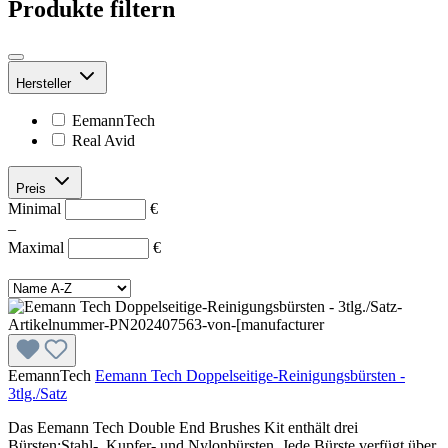
Produkte filtern
Hersteller
EemannTech
Real Avid
Preis
Minimal
€
–
Maximal
€
EemannTech
Eemann Tech Doppelseitige-Reinigungsbürsten -
3tlg./Satz
Das Eemann Tech Double End Brushes Kit enthält drei
Bürsten:Stahl-, Kupfer- und Nylonbürsten. Jede Bürste verfügt über