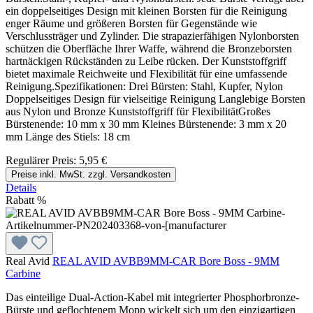
ein doppelseitiges Design mit kleinen Borsten für die Reinigung
enger Räume und größeren Borsten für Gegenstände wie
Verschlussträger und Zylinder. Die strapazierfähigen Nylonborsten
schützen die Oberfläche Ihrer Waffe, während die Bronzeborsten
hartnäckigen Rückständen zu Leibe rücken. Der Kunststoffgriff
bietet maximale Reichweite und Flexibilität für eine umfassende
Reinigung.Spezifikationen: Drei Bürsten: Stahl, Kupfer, Nylon
Doppelseitiges Design für vielseitige Reinigung Langlebige Borsten
aus Nylon und Bronze Kunststoffgriff für FlexibilitätGroßes
Bürstenende: 10 mm x 30 mm Kleines Bürstenende: 3 mm x 20
mm Länge des Stiels: 18 cm
Regulärer Preis:
5,95 €
Preise inkl. MwSt. zzgl. Versandkosten
Details
Rabatt
%
Real Avid
REAL AVID AVBB9MM-CAR Bore Boss - 9MM
Carbine
Das einteilige Dual-Action-Kabel mit integrierter Phosphorbronze-
Bürste und geflochtenem Mopp wickelt sich um den einzigartigen