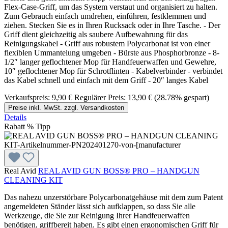
Flex-Case-Griff, um das System verstaut und organisiert zu halten.
Zum Gebrauch einfach umdrehen, einführen, festklemmen und
ziehen. Stecken Sie es in Ihren Rucksack oder in Ihre Tasche. - Der
Griff dient gleichzeitig als saubere Aufbewahrung für das
Reinigungskabel - Griff aus robustem Polycarbonat ist von einer
flexiblen Ummantelung umgeben - Bürste aus Phosphorbronze - 8-
1/2″ langer geflochtener Mop für Handfeuerwaffen und Gewehre,
10″ geflochtener Mop für Schrotflinten - Kabelverbinder - verbindet
das Kabel schnell und einfach mit dem Griff - 20″ langes Kabel
Verkaufspreis:
9,90 €
Regulärer Preis:
13,90 €
(28.78% gespart)
Preise inkl. MwSt. zzgl. Versandkosten
Details
Rabatt
%
Tipp
Real Avid
REAL AVID GUN BOSS® PRO – HANDGUN
CLEANING KIT
Das nahezu unzerstörbare Polycarbonatgehäuse mit dem zum Patent
angemeldeten Ständer lässt sich aufklappen, so dass Sie alle
Werkzeuge, die Sie zur Reinigung Ihrer Handfeuerwaffen
benötigen, griffbereit haben. Es gibt einen ergonomischen Griff für