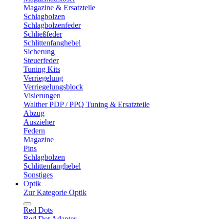
Magazine & Ersatzteile
Schlagbolzen
Schlagbolzenfeder
Schließfeder
Schlittenfanghebel
Sicherung
Steuerfeder
Tuning Kits
Verriegelung
Verriegelungsblock
Visierungen
Walther PDP / PPQ Tuning & Ersatzteile
Abzug
Auszieher
Federn
Magazine
Pins
Schlagbolzen
Schlittenfanghebel
Sonstiges
Optik
Zur Kategorie Optik
Red Dots
Red Dot Adapter