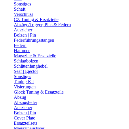
Sonstiges
Schaft
Verschluss
CZ Tuning & Ersatzteile
Abzüge/Trigger, Pins & Federn
Auszieher
Bolzen | Pin
Federführungsstangen
Federn
Hammer
Magazine & Ersatzteile
Schlagbolzen
Schlittenfanghebel
Sear | Ejector
Sonstiges
Tuning Kit
Visierungen
Glock Tuning & Ersatzteile
Abzug
Abzugsfeder
Auszieher
Bolzen | Pin
Cover Plate
Ersatzteilsets
Magazinauslöser