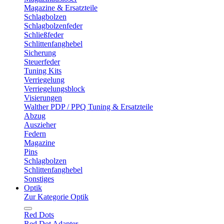
Magazine & Ersatzteile
Schlagbolzen
Schlagbolzenfeder
Schließfeder
Schlittenfanghebel
Sicherung
Steuerfeder
Tuning Kits
Verriegelung
Verriegelungsblock
Visierungen
Walther PDP / PPQ Tuning & Ersatzteile
Abzug
Auszieher
Federn
Magazine
Pins
Schlagbolzen
Schlittenfanghebel
Sonstiges
Optik
Zur Kategorie Optik
Red Dots
Red Dot Adapter