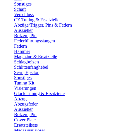
Sonstiges
Schaft
Verschluss
CZ Tuning & Ersatzteile
Abzüge/Trigger, Pins & Federn
Auszieher
Bolzen | Pin
Federführungsstangen
Federn
Hammer
Magazine & Ersatzteile
Schlagbolzen
Schlittenfanghebel
Sear | Ejector
Sonstiges
Tuning Kit
Visierungen
Glock Tuning & Ersatzteile
Abzug
Abzugsfeder
Auszieher
Bolzen | Pin
Cover Plate
Ersatzteilsets
Magazinauslöser