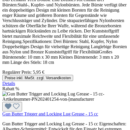
Bürsten:Stahl-, Kupfer- und Nylonbürsten. Jede Bürste verfügt über
ein doppelseitiges Design mit kleinen Borsten für die Reinigung
enger Räume und größeren Borsten für Gegenstände wie
Verschlussträger und Zylinder. Die strapazierfähigen Nylonborsten
schützen die Oberfläche Ihrer Waffe, während die Bronzeborsten
hartnäckigen Rückständen zu Leibe rücken. Der Kunststoffgriff
bietet maximale Reichweite und Flexibilität für eine umfassende
Reinigung.Spezifikationen: Drei Bürsten: Stahl, Kupfer, Nylon
Doppelseitiges Design für vielseitige Reinigung Langlebige Borsten
aus Nylon und Bronze Kunststoffgriff für FlexibilitätGroßes
Bürstenende: 10 mm x 30 mm Kleines Bürstenende: 3 mm x 20
mm Länge des Stiels: 18 cm
Regulärer Preis:
5,95 €
Preise inkl. MwSt. zzgl. Versandkosten
Details
Rabatt
%
Gun Butter Trigger and Locking Lug Grease - 15 cc
Gun Butter Trigger and Locking Lug Grease - 15 cc Eigenschaften:
Allwetter-Schmiermittel: Entwickelt für den Einsatz bei extremen