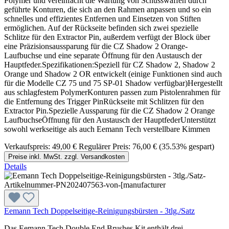
Polymer und vereinfacht die Wartung von Schusswaffen durch
geführte Konturen, die sich an den Rahmen anpassen und so ein
schnelles und effizientes Entfernen und Einsetzen von Stiften
ermöglichen. Auf der Rückseite befinden sich zwei spezielle
Schlitze für den Extractor Pin, außerdem verfügt der Block über
eine Präzisionsaussparung für die CZ Shadow 2 Orange-
Laufbuchse und eine separate Öffnung für den Austausch der
Hauptfeder.Spezifikationen:Speziell für CZ Shadow 2, Shadow 2
Orange und Shadow 2 OR entwickelt (einige Funktionen sind auch
für die Modelle CZ 75 und 75 SP-01 Shadow verfügbar)Hergestellt
aus schlagfestem PolymerKonturen passen zum Pistolenrahmen für
die Entfernung des Trigger PinRückseite mit Schlitzen für den
Extractor Pin.Spezielle Aussparung für die CZ Shadow 2 Orange
LaufbuchseÖffnung für den Austausch der HauptfederUnterstützt
sowohl werkseitige als auch Eemann Tech verstellbare Kimmen
Verkaufspreis:
49,00 €
Regulärer Preis:
76,00 €
(35.53% gespart)
Preise inkl. MwSt. zzgl. Versandkosten
Details
Eemann Tech Doppelseitige-Reinigungsbürsten - 3tlg./Satz
Das Eemann Tech Double End Brushes Kit enthält drei