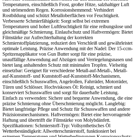
Temperaturen, einschließlich Frost, großer Hitze, salzhaltiger Luft
und strömendem Regen. Korrosionshemmend: Verhindert
Rostbildung und schützt Metalloberflächen vor Feuchtigkeit.
Verbesserte Schmierfähigkeit: Sorgt selbst bei extremen
Temperaturen und hoher Luftfeuchtigkeit für eine reibungslose und
gleichmäßige Schmierung. Einlaufschutz und Haftvermögen: Bietet
Filmstärke zur Aufrechterhaltung der korrekten
Schmierstoffplatzierung, reduziert den Verschleiß und gewährleistet
optimale Leistung. Präzise Anwendung mit der Nadel: Der 15-ccm-
Spritzenapplikator von Gun Butter sorgt für eine präzise,
unauffällige Anwendung auf Abzügen und Verriegelungsnasen und
bietet lang anhaltenden Schutz mit minimalen Tropfen. Vielseitig
einsetzbar: Geeignet für verschiedene Metall-auf-Metall-, Metall-
auf-Kunststoff- und Kunststoff-auf-Kunststoff-Mechanismen,
einschließlich Schusswaffen, Angelrollen, Fahrräder, Motorräder,
Türen und Schlösser. Hochviskoses Öl: Reinigt, schmiert und
konserviert Schusswaffen und sorgt für dauerhafte Leistung.
Einfach zu verwenden: Sichere und bequeme Anwendung, die eine
präzise Schmierung ohne Überschmierung möglicht. Langlebig:
Bietet langfristige Pflege und Schutz für Schusswaffen und andere
Präzisionsmechanismen. Haftvermögen: Bietet eine hervorragende
Haftung und übertrifft die Filmstärke von Molybdänfett.
Spezifikationen: Schmierstoff-Typ: Vollsynthetisches Öl
Wetterbeständigkeit: Allwetterschmierstoff, funktioniert bei
extremen Temperaturen und Wetterbedingungen Korrosionsschutz: