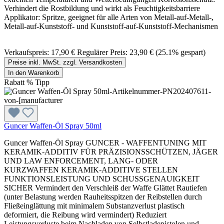
Verhindert die Rostbildung und wirkt als Feuchtigkeitsbarriere
Applikator: Spritze, geeignet für alle Arten von Metall-auf-Metall-,
Metall-auf-Kunststoff- und Kunststoff-auf-Kunststoff-Mechanismen
Verkaufspreis:
17,90 €
Regulärer Preis:
23,90 €
(25.1% gespart)
Preise inkl. MwSt. zzgl. Versandkosten
In den Warenkorb
Rabatt
%
Tipp
Guncer Waffen-Öl Spray 50ml
Guncer Waffen-Öl Spray GUNCER - WAFFENTUNING MIT
KERAMIK-ADDITIV FÜR PRÄZISIONSSCHÜTZEN, JÄGER
UND LAW ENFORCEMENT, LANG- ODER
KURZWAFFEN KERAMIK-ADDITIVE STELLEN
FUNKTIONSLEISTUNG UND SCHUSSGENAUIGKEIT
SICHER Vermindert den Verschleiß der Waffe Glättet Rautiefen
(unter Belastung werden Rauheitsspitzen der Reibstellen durch
Fließeinglättung mit minimalem Substanzverlust plastisch
deformiert, die Reibung wird vermindert) Reduziert
Leistungsverluste beim Nachladen von Selbstladepistolen und