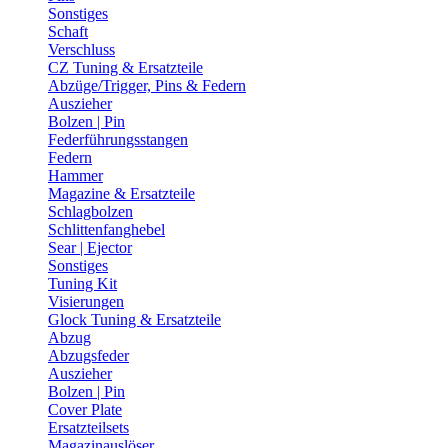
Sonstiges
Schaft
Verschluss
CZ Tuning & Ersatzteile
Abzüge/Trigger, Pins & Federn
Auszieher
Bolzen | Pin
Federführungsstangen
Federn
Hammer
Magazine & Ersatzteile
Schlagbolzen
Schlittenfanghebel
Sear | Ejector
Sonstiges
Tuning Kit
Visierungen
Glock Tuning & Ersatzteile
Abzug
Abzugsfeder
Auszieher
Bolzen | Pin
Cover Plate
Ersatzteilsets
Magazinauslöser