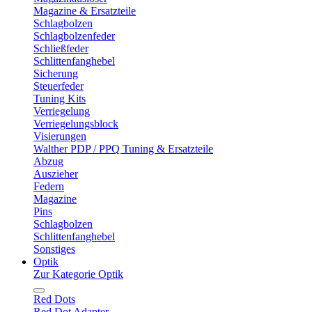
Magazine & Ersatzteile
Schlagbolzen
Schlagbolzenfeder
Schließfeder
Schlittenfanghebel
Sicherung
Steuerfeder
Tuning Kits
Verriegelung
Verriegelungsblock
Visierungen
Walther PDP / PPQ Tuning & Ersatzteile
Abzug
Auszieher
Federn
Magazine
Pins
Schlagbolzen
Schlittenfanghebel
Sonstiges
Optik
Zur Kategorie Optik
Red Dots
Red Dot Adapter