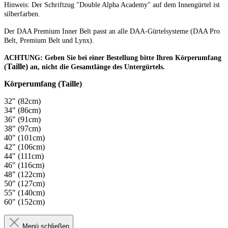
Hinweis: Der Schriftzug "Double Alpha Academy" auf dem Innengürtel ist
silberfarben.
Der DAA Premium Inner Belt passt an alle DAA-Gürtelsysteme (DAA Pro
Belt, Premium Belt und Lynx).
ACHTUNG: Geben Sie bei einer Bestellung bitte Ihren Körperumfang
Taille)
(
an, nicht die Gesamtlänge des Untergürtels.
Körperumfang (Taille)
32" (82cm)
34" (86cm)
36" (91cm)
38" (97cm)
40" (101cm)
42" (106cm)
44" (111cm)
46" (116cm)
48" (122cm)
50" (127cm)
55" (140cm)
60" (152cm)
Menü schließen